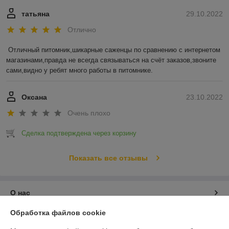
татьяна
29.10.2022
Отлично
Отличный питомник,шикарные саженцы по сравнению с интернетом 
магазинами,правда не всегда связываться на счёт заказов,звоните 
сами,видно у ребят много работы в питомнике.
Оксана
23.10.2022
Очень плохо
Сделка подтверждена через корзину
Показать все отзывы
О нас
Обработка файлов cookie
Контакты