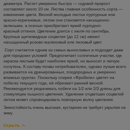
диаметра. Растет умеренно быстро — годовой прирост
составляет около 10 см. Листва главная особенность сорта —
изменение цвета. Весной молодые листья пурпурные или
красно-коричневые, летом они становятся насыщенно-
зелеными, а осенью приобретают яркий пурпурно-
красный оттенок. Цветение длится с июля по сентябрь.
Крупные щитковидные соцветия (до 12 см) имеют
насыщенный розово-малиновый или лиловый цвет.
Сорт считается одним из самых выносливых и подходит даже
для городских условий. Предпочитает солнечные участки, где
окраска листьев будет наиболее яркой, но выносит и легкую
полутень. К составу почвы нетребователен, однако лучше всего
развивается на дренированных, плодородных и умеренно
влажных грунтах. Поскольку спирея «Фробели» цветет на
побегах текущего года, её обрезают ранней весной.
Рекомендуется укорачивать побеги на 1/2 или 2/3 длины для
стимуляции пышного цветения. Удаление отцветших соцветий
летом может спровоцировать повторную волну цветения.
Зимостойкость очень высокая, кустарник не требует укрытия на
зиму.
Скрыть