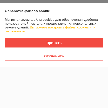
Полная версия сайта
Обработка файлов cookie
Политика обработки cookies
Мы используем файлы cookies для обеспечения удобства
пользователей портала и предоставления персональных
Сайт создан на платформе Deal.by
рекомендаций.
Вы можете настроить файлы cookies или
отключить их.
Принять
Информация для покупателя
Юридическое лицо:
КФХ "Брукиш"
231760, Гродненская обл, Гродненский р-н, д.Гущицы, ул.Кольцевая, д.
Отклонить
1
Регистрационный номер ЕГР: 591500273
УНП: 591500273
Регистрационный орган: Гродненский районный исполнительный
комитет
Дата регистрации компании: 20.07.2011
Ссылка на свидетельство/лицензию
Ссылка на свидетельство/лицензию