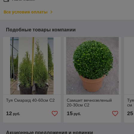
Все условия оплаты
Подобные товары компании
Туя Смарагд 40-60см С2
Самшит вечнозеленый
Туя
20-30см С2
см
12
15
25
руб.
руб.
Акционные предложения и новинки