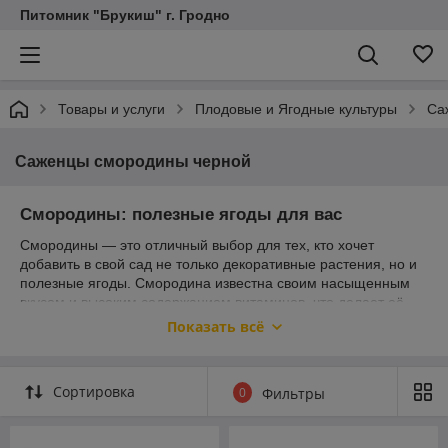
Питомник "Брукиш" г. Гродно
Товары и услуги
Плодовые и Ягодные культуры
Са
Саженцы смородины черной
Смородины: полезные ягоды для вас
Смородины — это отличный выбор для тех, кто хочет
добавить в свой сад не только декоративные растения, но и
полезные ягоды. Смородина известна своим насыщенным
вкусом и высоким содержанием витаминов, что делает её
популярной среди садоводов. У нас представлен широкий
Показать всё
ассортимент саженцев смородины, которые порадуют вас
отличным качеством и высокой урожайностью. При выборе
саженцев смородины важно учитывать такие факторы, как
Сортировка
0
Фильтры
сорт, устойчивость к болезням и особенности ухода. Мы
предлагаем только проверенные сорта, которые
зарекомендовали себя среди садоводов. Ниже представлен